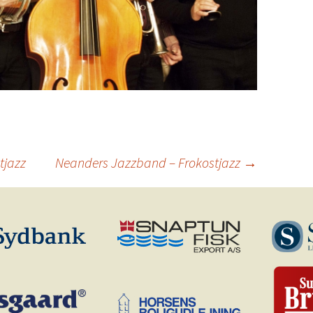
tjazz
Neanders Jazzband – Frokostjazz
→