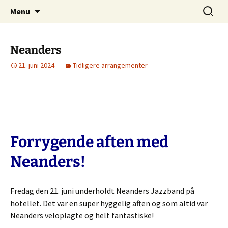
Juelsminde Jazzklub
Hop
Søg
Sea-Side Club
Menu
til
efter:
indhold
Neanders
21. juni 2024
Tidligere arrangementer
Forrygende aften med
Neanders!
Fredag den 21. juni underholdt Neanders Jazzband på
hotellet. Det var en super hyggelig aften og som altid var
Neanders veloplagte og helt fantastiske!