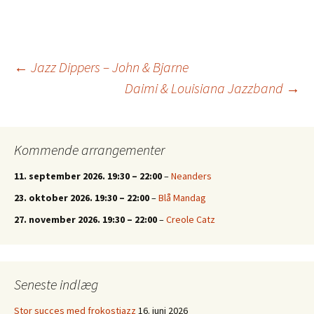
Indlægsnavigation
←
Jazz Dippers – John & Bjarne
Daimi & Louisiana Jazzband
→
Kommende arrangementer
11. september 2026.
19:30
–
22:00
–
Neanders
23. oktober 2026.
19:30
–
22:00
–
Blå Mandag
27. november 2026.
19:30
–
22:00
–
Creole Catz
Seneste indlæg
Stor succes med frokostjazz
16. juni 2026