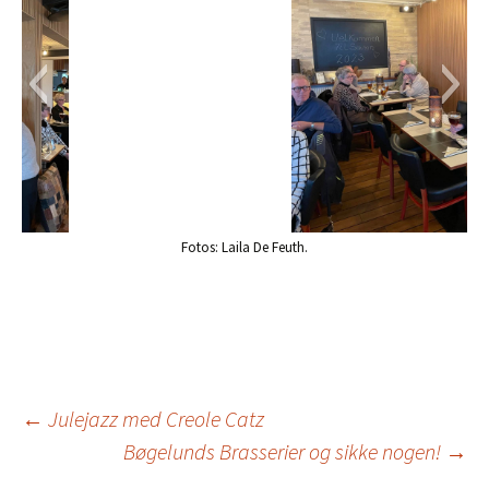
Fotos: Laila De Feuth.
Indlægsnavigation
←
Julejazz med Creole Catz
Bøgelunds Brasserier og sikke nogen!
→