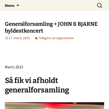
Juelsminde Jazzklub
Hop
Søg
Sea-Side Club
Menu
til
efter:
indhold
Generalforsamling + JOHN & BJARNE
hyldestkoncert
17. marts 2023
Tidligere arrangementer
Marts 2023
Så fik vi afholdt
generalforsamling