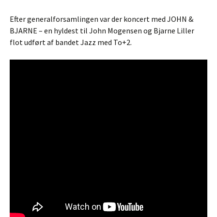
Efter generalforsamlingen var der koncert med JOHN &
BJARNE – en hyldest til John Mogensen og Bjarne Liller
flot udført af bandet Jazz med To+2.