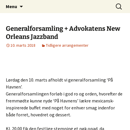
Juelsminde Jazzklub
Hop
Søg
Sea-Side Club
Menu
til
efter:
indhold
Generalforsamling + Advokatens New
Orleans Jazzband
10. marts 2018
Tidligere arrangementer
Lørdag den 10. marts afholdt vi generalforsamling ‘På
Havnen’.
Generalforsamlingen forløb i god ro og orden, hvorefter de
fremmødte kunne nyde ‘På Havnens’ lækre mexicansk-
inspirerede buffet med noget for enhver smag indenfor
både forret, hovedret og dessert.
Kl. 20.00 fik den festlige stemning et nøk opad, da