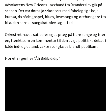
Advokatens New Orleans Jazzband fra Brønderslev gik på
scenen. Der var dømt jazzkoncert med fabelagtigt højt
humør, da både gospel, blues, lovesongs og ørehængere fra
bl.a. den danske sangskat blev taget i ed.
Orkestret havde sat deres eget præg på flere sange og især
én, tænkt som en kommentar til den evige politiske debat i
både ind- og udland, vakte stor glæde blandt publikum.
Hør eller genhør “Åh Bidibididip”.