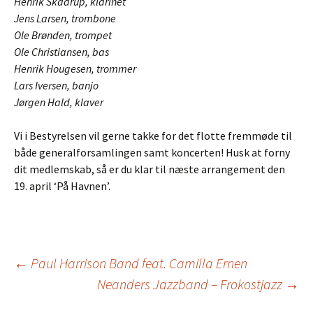
Henrik Skaarup, klarinet
Jens Larsen, trombone
Ole Brønden, trompet
Ole Christiansen, bas
Henrik Hougesen, trommer
Lars Iversen, banjo
Jørgen Hald, klaver
Vi i Bestyrelsen vil gerne takke for det flotte fremmøde til
både generalforsamlingen samt koncerten! Husk at forny
dit medlemskab, så er du klar til næste arrangement den
19. april ‘På Havnen’.
Indlægsnavigation
←
Paul Harrison Band feat. Camilla Ernen
Neanders Jazzband – Frokostjazz
→