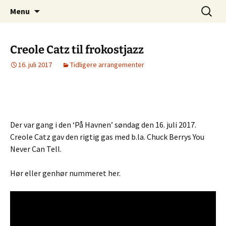
Juelsminde Jazzklub
Hop
Søg
Sea-Side Club
Menu
til
efter:
indhold
Creole Catz til frokostjazz
16. juli 2017
Tidligere arrangementer
Der var gang i den ‘På Havnen’ søndag den 16. juli 2017.
Creole Catz gav den rigtig gas med b.la. Chuck Berrys You
Never Can Tell.
Hør eller genhør nummeret her.